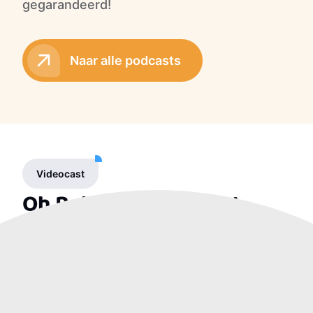
gegarandeerd!
Naar alle podcasts
Videocast
Oh Behaav! Videocast
Met onze videocast combineren we de
populariteit van traditionele podcasting met
de visuele impact van video. Zo mis je geen
enkel detail. Klik op onderstaande thumbnail