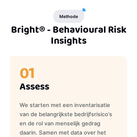
Methode
Bright® - Behavioural Risk
Insights
01
02
03
04
Assess
Educate
Direct
Sustain
We starten met een inventarisatie
Op basis daarvan realiseren we
Doordat Bright® gedragsrisico’s
We werken samen met andere
van de belangrijkste bedrijfsrisico’s
vervolgens samen een security
inzichtelijk maakt door middel van
onderdelen van de organisatie om
en de rol van menselijk gedrag
awareness curriculum op maat.
data, sturen we tijdig en doelgericht
een duurzame cultuur van
daarin. Samen met data over het
Daarin worden voor elke doelgroep
bij. Onacceptabel rest-risico wordt
cyberveilig gedrag te creëren. Op