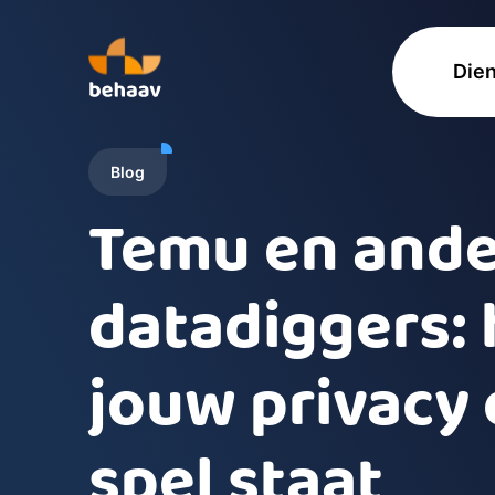
Die
Blog
Temu en and
datadiggers:
jouw privacy 
spel staat