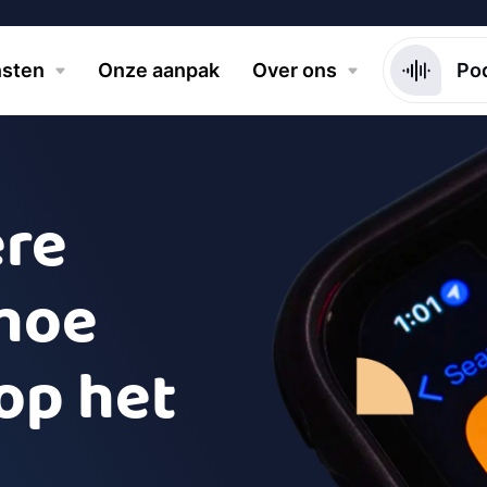
nsten
Onze aanpak
Over ons
Po
ere
 hoe
op het